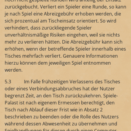
zurückgebucht. Verliert ein Spieler eine Runde, so kann
je nach Spiel eine Abreizgebühr erhoben werden, die
sich prozentual am Tischeinsatz orientiert. So wird
verhindert, dass zurückliegende Spieler
unverhältnismäßige Risiken eingehen, weil sie nichts
mehr zu verlieren hätten. Die Abreizgebühr kann sich
erhöhen, wenn der betreffende Spieler innerhalb eines
Tisches mehrfach verliert. Genauere Informationen
hierzu können dem jeweiligen Spiel entnommen
werden.
5.3 Im Falle frühzeitigen Verlassens des Tisches
oder eines Verbindungsabbruches hat der Nutzer
begrenzt Zeit, an den Tisch zurückzukehren. Spiele-
Palast ist nach eigenem Ermessen berechtigt, den
Tisch nach Ablauf dieser Frist wie in Absatz 2
beschrieben zu beenden oder die Rolle des Nutzers
während dessen Abwesenheit zu übernehmen und
Spielhandlungen für diesen durch einen Computer-