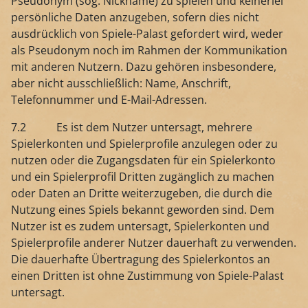
Pseudonym (sog. Nickname) zu spielen und keinerlei
persönliche Daten anzugeben, sofern dies nicht
ausdrücklich von Spiele-Palast gefordert wird, weder
als Pseudonym noch im Rahmen der Kommunikation
mit anderen Nutzern. Dazu gehören insbesondere,
aber nicht ausschließlich: Name, Anschrift,
Telefonnummer und E-Mail-Adressen.
7.2 Es ist dem Nutzer untersagt, mehrere
Spielerkonten und Spielerprofile anzulegen oder zu
nutzen oder die Zugangsdaten für ein Spielerkonto
und ein Spielerprofil Dritten zugänglich zu machen
oder Daten an Dritte weiterzugeben, die durch die
Nutzung eines Spiels bekannt geworden sind. Dem
Nutzer ist es zudem untersagt, Spielerkonten und
Spielerprofile anderer Nutzer dauerhaft zu verwenden.
Die dauerhafte Übertragung des Spielerkontos an
einen Dritten ist ohne Zustimmung von Spiele-Palast
untersagt.