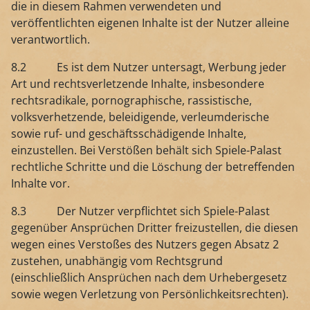
die in diesem Rahmen verwendeten und
veröffentlichten eigenen Inhalte ist der Nutzer alleine
verantwortlich.
8.2 Es ist dem Nutzer untersagt, Werbung jeder
Art und rechtsverletzende Inhalte, insbesondere
rechtsradikale, pornographische, rassistische,
volksverhetzende, beleidigende, verleumderische
sowie ruf- und geschäftsschädigende Inhalte,
einzustellen. Bei Verstößen behält sich Spiele-Palast
rechtliche Schritte und die Löschung der betreffenden
Inhalte vor.
8.3 Der Nutzer verpflichtet sich Spiele-Palast
gegenüber Ansprüchen Dritter freizustellen, die diesen
wegen eines Verstoßes des Nutzers gegen Absatz 2
zustehen, unabhängig vom Rechtsgrund
(einschließlich Ansprüchen nach dem Urhebergesetz
sowie wegen Verletzung von Persönlichkeitsrechten).