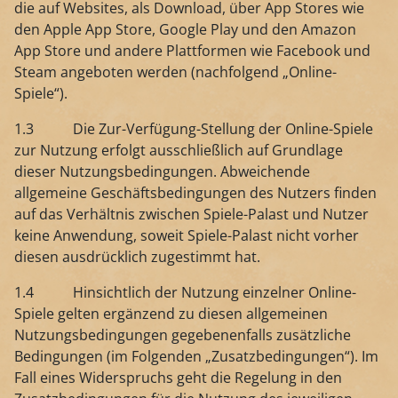
die auf Websites, als Download, über App Stores wie
den Apple App Store, Google Play und den Amazon
App Store und andere Plattformen wie Facebook und
Steam angeboten werden (nachfolgend „Online-
Spiele“).
1.3 Die Zur-Verfügung-Stellung der Online-Spiele
zur Nutzung erfolgt ausschließlich auf Grundlage
dieser Nutzungsbedingungen. Abweichende
allgemeine Geschäftsbedingungen des Nutzers finden
auf das Verhältnis zwischen Spiele-Palast und Nutzer
keine Anwendung, soweit Spiele-Palast nicht vorher
diesen ausdrücklich zugestimmt hat.
1.4 Hinsichtlich der Nutzung einzelner Online-
Spiele gelten ergänzend zu diesen allgemeinen
Nutzungsbedingungen gegebenenfalls zusätzliche
Bedingungen (im Folgenden „Zusatzbedingungen“). Im
Fall eines Widerspruchs geht die Regelung in den