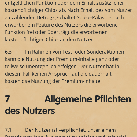
entgeltlichen Funktion oder dem Erhalt zusätzlicher
kostenpflichtiger Chips ab. Nach Erhalt des vom Nutzer
zu zahlenden Betrags, schaltet Spiele-Palast je nach
erworbenem Feature des Nutzers die erworbene
Funktion frei oder überträgt die erworbenen
kostenpflichtigen Chips an den Nutzer.
6.3 Im Rahmen von Test- oder Sonderaktionen
kann die Nutzung der Premium-Inhalte ganz oder
teilweise unentgeltlich erfolgen. Der Nutzer hat in
diesem Fall keinen Anspruch auf die dauerhaft
kostenlose Nutzung der Premium-Inhalte.
7 Allgemeine Pflichten
des Nutzers
7.1 Der Nutzer ist verpflichtet, unter einem