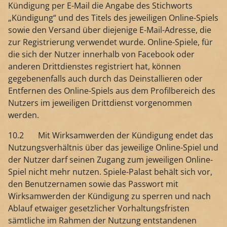
Kündigung per E-Mail die Angabe des Stichworts
„Kündigung“ und des Titels des jeweiligen Online-Spiels
sowie den Versand über diejenige E-Mail-Adresse, die
zur Registrierung verwendet wurde. Online-Spiele, für
die sich der Nutzer innerhalb von Facebook oder
anderen Drittdienstes registriert hat, können
gegebenenfalls auch durch das Deinstallieren oder
Entfernen des Online-Spiels aus dem Profilbereich des
Nutzers im jeweiligen Drittdienst vorgenommen
werden.
10.2 Mit Wirksamwerden der Kündigung endet das
Nutzungsverhältnis über das jeweilige Online-Spiel und
der Nutzer darf seinen Zugang zum jeweiligen Online-
Spiel nicht mehr nutzen. Spiele-Palast behält sich vor,
den Benutzernamen sowie das Passwort mit
Wirksamwerden der Kündigung zu sperren und nach
Ablauf etwaiger gesetzlicher Vorhaltungsfristen
sämtliche im Rahmen der Nutzung entstandenen