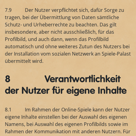
7.9 Der Nutzer verpflichtet sich, dafür Sorge zu
tragen, bei der Übermittlung von Daten sämtliche
Schutz- und Urheberrechte zu beachten. Das gilt
insbesondere, aber nicht ausschließlich, für das
Profilbild, und auch dann, wenn das Profilbild
automatisch und ohne weiteres Zutun des Nutzers bei
der Installation vom sozialen Netzwerk an Spiele-Palast
übermittelt wird.
8 Verantwortlichkeit
der Nutzer für eigene Inhalte
8.1 Im Rahmen der Online-Spiele kann der Nutzer
eigene Inhalte einstellen bei der Auswahl des eigenen
Namens, bei Auswahl des eigenen Profilbilds sowie im
Rahmen der Kommunikation mit anderen Nutzern. Für