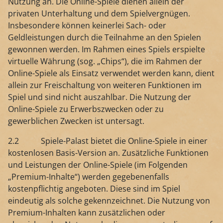
Nutzung an. Die Online-Spiele dienen allein der
privaten Unterhaltung und dem Spielvergnügen.
Insbesondere können keinerlei Sach- oder
Geldleistungen durch die Teilnahme an den Spielen
gewonnen werden. Im Rahmen eines Spiels erspielte
virtuelle Währung (sog. „Chips“), die im Rahmen der
Online-Spiele als Einsatz verwendet werden kann, dient
allein zur Freischaltung von weiteren Funktionen im
Spiel und sind nicht auszahlbar. Die Nutzung der
Online-Spiele zu Erwerbszwecken oder zu
gewerblichen Zwecken ist untersagt.
2.2 Spiele-Palast bietet die Online-Spiele in einer
kostenlosen Basis-Version an. Zusätzliche Funktionen
und Leistungen der Online-Spiele (im Folgenden
„Premium-Inhalte“) werden gegebenenfalls
kostenpflichtig angeboten. Diese sind im Spiel
eindeutig als solche gekennzeichnet. Die Nutzung von
Premium-Inhalten kann zusätzlichen oder