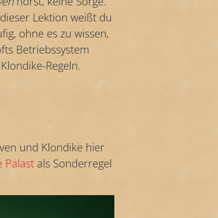
ven
hörst, keine Sorge.
dieser Lektion weißt du
ig, ohne es zu wissen,
ofts Betriebssystem
 Klondike-Regeln.
ven und Klondike hier
e Palast
als Sonderregel