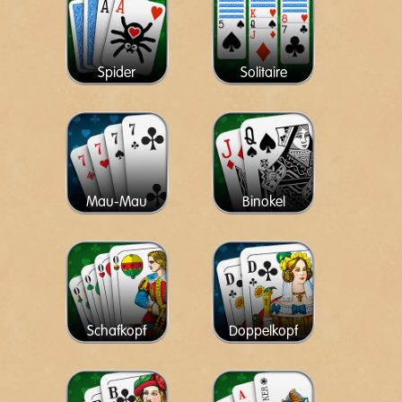
Spider
Solitaire
Mau-Mau
Binokel
Schafkopf
Doppelkopf